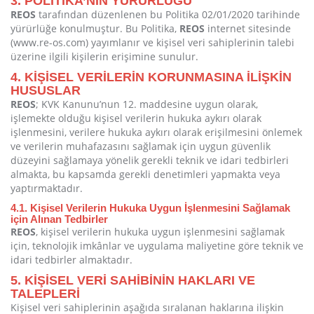
3. POLİTİKA’NIN YÜRÜRLÜĞÜ
REOS
tarafından düzenlenen bu Politika 02/01/2020 tarihinde
yürürlüğe konulmuştur. Bu Politika,
REOS
internet sitesinde
(www.re-os.com) yayımlanır ve kişisel veri sahiplerinin talebi
üzerine ilgili kişilerin erişimine sunulur.
4. KİŞİSEL VERİLERİN KORUNMASINA İLİŞKİN
HUSUSLAR
REOS
; KVK Kanunu’nun 12. maddesine uygun olarak,
işlemekte olduğu kişisel verilerin hukuka aykırı olarak
işlenmesini, verilere hukuka aykırı olarak erişilmesini önlemek
ve verilerin muhafazasını sağlamak için uygun güvenlik
düzeyini sağlamaya yönelik gerekli teknik ve idari tedbirleri
almakta, bu kapsamda gerekli denetimleri yapmakta veya
yaptırmaktadır.
4.1. Kişisel Verilerin Hukuka Uygun İşlenmesini Sağlamak
için Alınan Tedbirler
REOS
, kişisel verilerin hukuka uygun işlenmesini sağlamak
için, teknolojik imkânlar ve uygulama maliyetine göre teknik ve
idari tedbirler almaktadır.
5. KİŞİSEL VERİ SAHİBİNİN HAKLARI VE
TALEPLERİ
Kişisel veri sahiplerinin aşağıda sıralanan haklarına ilişkin