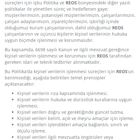
süreçleri için işbu Politika ve
REOS
bünyesindeki diğer yazılı
politikalar ile yönetilen süreç ve hedeflenen gaye;
müşterilerimizin, potansiyel müşterilerimizin, çalışanlarımızın,
çalışan adaylarımızın, ziyaretçilerimizin, işbirliği içinde
olduğumuz kurum çalışanlarının, dahil olduğumuz
REOS
çalışanlarının ve üçüncü kişilerin kişisel verilerinin hukuka
uygun biçimde işlenmesi ve korunmasıdır.
Bu kapsamda, 6698 sayılı Kanun ve ilgili mevzuat gereğince
kişisel verilerin işlenmesi ve korunması için
REOS
tarafından
gereken idari ve teknik tedbirler alınmaktadır.
Bu Politika’da kişisel verilerin işlenmesi süreçleri için
REOS
’un
benimsediği, aşağıda belirtilen temel prensipler
açıklanacaktır:
Kişisel verilerin rıza kapsamında işlenmesi,
Kişisel verilerin hukuka ve dürüstlük kurallarına uygun
işlenmesi,
Kişisel verileri doğru ve gerektiğinde güncel tutma,
Kişisel verileri belirli, açık ve meşru amaçlar için işleme,
Kişisel verileri işlendikleri amaçla bağlantılı, sınırlı ve
ölçülü işleme,
Kişisel verileri ilgili mevzuatta öngörülen veya