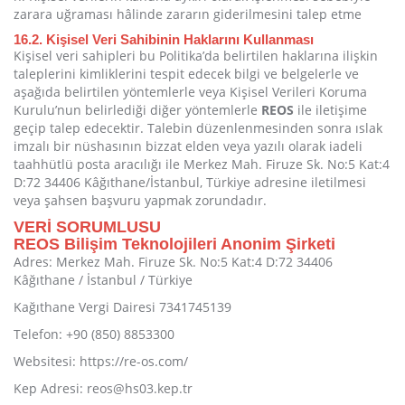
zarara uğraması hâlinde zararın giderilmesini talep etme
16.2. Kişisel Veri Sahibinin Haklarını Kullanması
Kişisel veri sahipleri bu Politika’da belirtilen haklarına ilişkin
taleplerini kimliklerini tespit edecek bilgi ve belgelerle ve
aşağıda belirtilen yöntemlerle veya Kişisel Verileri Koruma
Kurulu’nun belirlediği diğer yöntemlerle
REOS
ile iletişime
geçip talep edecektir. Talebin düzenlenmesinden sonra ıslak
imzalı bir nüshasının bizzat elden veya yazılı olarak iadeli
taahhütlü posta aracılığı ile Merkez Mah. Firuze Sk. No:5 Kat:4
D:72 34406 Kâğıthane/İstanbul, Türkiye adresine iletilmesi
veya şahsen başvuru yapmak zorundadır.
VERİ SORUMLUSU
REOS Bilişim Teknolojileri Anonim Şirketi
Adres: Merkez Mah. Firuze Sk. No:5 Kat:4 D:72 34406
Kâğıthane / İstanbul / Türkiye
Kağıthane Vergi Dairesi 7341745139
Telefon: +90 (850) 8853300
Websitesi: https://re-os.com/
Kep Adresi: reos@hs03.kep.tr