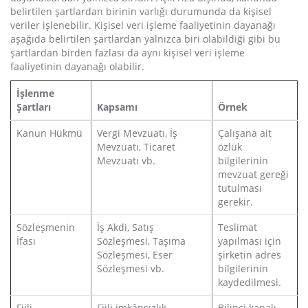
belirtilen şartlardan birinin varlığı durumunda da kişisel
veriler işlenebilir. Kişisel veri işleme faaliyetinin dayanağı
aşağıda belirtilen şartlardan yalnızca biri olabildiği gibi bu
şartlardan birden fazlası da aynı kişisel veri işleme
faaliyetinin dayanağı olabilir.
İşlenme
Şartları
Kapsamı
Örnek
Kanun Hükmü
Vergi Mevzuatı, İş
Çalışana ait
Mevzuatı, Ticaret
özlük
Mevzuatı vb.
bilgilerinin
mevzuat gereği
tutulması
gerekir.
Sözleşmenin
İş Akdi, Satış
Teslimat
İfası
Sözleşmesi, Taşıma
yapılması için
Sözleşmesi, Eser
şirketin adres
Sözleşmesi vb.
bilgilerinin
kaydedilmesi.
Fiili
Fiili imkânsızlık
Bilinci kapalı