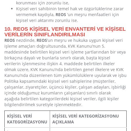
korunması için zorunlu ise,
Kişisel veri sahibinin temel hak ve özgürlüklerine zarar
vermemek kaydıyla,
REOS
’un meşru menfaatleri için
kişisel veri aktarımı zorunlu ise.
10. REOS KİŞİSEL VERİ ENVANTERİ VE KİŞİSEL
VERİLERİN SINIFLANDIRILMASI
REOS
nezdinde,
REOS
’un meşru ve hukuka uygun kişisel veri
işleme amaçları doğrultusunda, KVK Kanunu’nun 5.
maddesinde belirtilen kişisel veri işleme şartlarından bir veya
birkaçına dayalı ve bunlarla sınırlı olarak, başta kişisel
verilerin işlenmesine ilişkin 4. maddede belirtilen ilkeler
olmak üzere, KVK Kanunu’nda belirtilen genel ilkelere ve KVK
Kanunu’nda düzenlenen tüm yükümlülüklere uyularak ve işbu
Politika kapsamındaki kişisel veri sahiplerine (müşteriler,
çalışanlar, ziyaretçiler, üçüncü kişiler, çalışan adayları, işbirliği
içinde olduğumuz kurumların çalışanları) sınırlı olarak
aşağıda belirtilen kategorilerdeki kişisel veriler, ilgili kişiler
bilgilendirilmek suretiyle işlenmektedir.
KİŞİSEL VERİ
KİŞİSEL VERİ KATEGORİZASYONU
KATEGORİZASYONU
AÇIKLAMA