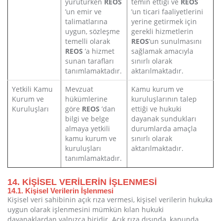
yürütürken
REOS
temin ettiği ve
REOS
’un emir ve
’un ticari faaliyetlerini
talimatlarına
yerine getirmek için
uygun, sözleşme
gerekli hizmetlerin
temelli olarak
REOS
’un sunulmasını
REOS
’a hizmet
sağlamak amacıyla
sunan tarafları
sınırlı olarak
tanımlamaktadır.
aktarılmaktadır.
Yetkili Kamu
Mevzuat
Kamu kurum ve
Kurum ve
hükümlerine
kuruluşlarının talep
Kuruluşları
göre
REOS
’dan
ettiği ve hukuki
bilgi ve belge
dayanak sundukları
almaya yetkili
durumlarda amaçla
kamu kurum ve
sınırlı olarak
kuruluşları
aktarılmaktadır.
tanımlamaktadır.
14. KİŞİSEL VERİLERİN İŞLENMESİ
14.1. Kişisel Verilerin İşlenmesi
Kişisel veri sahibinin açık rıza vermesi, kişisel verilerin hukuka
uygun olarak işlenmesini mümkün kılan hukuki
dayanaklardan yalnızca biridir. Açık rıza dışında, kanunda