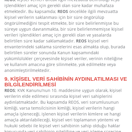
işlendikleri amaç için gerekli olan süre kadar muhafaza
etmektedir. Bu kapsamda;
REOS
öncelikle ilgili mevzuatta
kişisel verilerin saklanması için bir süre öngörülüp
öngörülmediğini tespit etmekte, bir süre belirlenmişse bu
süreye uygun davranmakta, bir süre belirlenmemişse kişisel
verileri işlendikleri amaç için gerekli olan ve yasalarda
belirtilen süre kadar saklamaktadır.
REOS
kişisel veri
envanterindeki saklama sürelerini esas almakta olup, burada
belirtilen süreler sonunda Kanun kapsamındaki
yükümlülükler çerçevesinde kişisel veriler, verinin niteliğine
ve kullanım amacına göre silinmekte, yok edilmekte veya
anonimleştirilmektedir.
9. KİŞİSEL VERİ SAHİBİNİN AYDINLATILMASI VE
BİLGİLENDİRİLMESİ
REOS
; KVK Kanunu’nun 10. maddesine uygun olarak, kişisel
verilerin elde edilmesi sırasında kişisel veri sahiplerini
aydınlatmaktadır. Bu kapsamda REOS, veri sorumlusunun
kimliği, varsa temsilcisinin kimliği, kişisel verilerin hangi
amaçla işleneceği, işlenen kişisel verilerin kimlere ve hangi
amaçla aktarılabileceği, kişisel veri toplamanın yöntemi ve
hukuki sebebi ile kişisel veri sahibinin sahip olduğu haklar
konusunda veri sahibinin niteliğine ve veri işleme sürecine