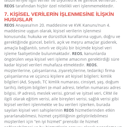
tedbirleriyle ilgili veriler ile biyometrik ve genetik verilerdir.
REOS
tarafından hiçbir özel nitelikli veri işlenmemektedir.
7. KİŞİSEL VERİLERİN İŞLENMESİNE İLİŞKİN
HUSUSLAR
REOS
Anayasa’nın 20. maddesine ve KVK Kanunu’nun 4.
maddesine uygun olarak, kişisel verilerin işlenmesi
konusunda; hukuka ve dürüstlük kurallarına uygun, doğru ve
gerektiğinde güncel, belirli, açık ve meşru amaçlar güderek,
amaçla bağlantılı, sınırlı ve ölçülü bir biçimde kişisel veri
işleme faaliyetinde bulunmaktadır.
REOS
, kanunlarda
öngörülen veya kişisel veri işleme amacının gerektirdiği süre
kadar kişisel verileri muhafaza etmektedir.
REOS
,
müşterilerine, çalışanlarına, ziyaretçilerine, tedarikçi firma
çalışanlarına ve üçüncü kişilere ait kişisel bilgileri; kimlik
bilgileri (Ad, Soyadı, TC kimlik numarası, cinsiyet, yaş, doğum
tarihi), iletişim bilgileri (e-mail adresi, telefon numarası adres
bilgisi, IP adresi), meslek verisi, görsel ve işitsel veri, CRM ile
ilgili olarak eğitim verisi, aile bireyleri verisi, sağlık verisi gibi
kişisel verileri işlenmekte ve bu verileri işlerken, burada
sayılan kişisel veri sahiplerinin
REOS
hizmetlerinden etkin
yararlanabilmesi, hizmet çeşitliliğinin geliştirilebilmesi
müşterileri için “en iyi hizmet” prensibi ile hizmet