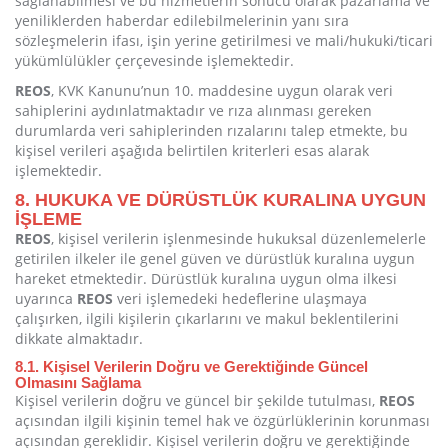
sağlanabilmesi ve bu hizmetlerin sonucu olarak pazarlama ve
yeniliklerden haberdar edilebilmelerinin yanı sıra
sözleşmelerin ifası, işin yerine getirilmesi ve mali/hukuki/ticari
yükümlülükler çerçevesinde işlemektedir.
REOS
, KVK Kanunu’nun 10. maddesine uygun olarak veri
sahiplerini aydınlatmaktadır ve rıza alınması gereken
durumlarda veri sahiplerinden rızalarını talep etmekte, bu
kişisel verileri aşağıda belirtilen kriterleri esas alarak
işlemektedir.
8. HUKUKA VE DÜRÜSTLÜK KURALINA UYGUN
İŞLEME
REOS
, kişisel verilerin işlenmesinde hukuksal düzenlemelerle
getirilen ilkeler ile genel güven ve dürüstlük kuralına uygun
hareket etmektedir. Dürüstlük kuralına uygun olma ilkesi
uyarınca
REOS
veri işlemedeki hedeflerine ulaşmaya
çalışırken, ilgili kişilerin çıkarlarını ve makul beklentilerini
dikkate almaktadır.
8.1. Kişisel Verilerin Doğru ve Gerektiğinde Güncel
Olmasını Sağlama
Kişisel verilerin doğru ve güncel bir şekilde tutulması,
REOS
açısından ilgili kişinin temel hak ve özgürlüklerinin korunması
açısından gereklidir. Kişisel verilerin doğru ve gerektiğinde