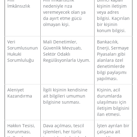
İmkânsızlık
nedeniyle rıza
kişinin iletişim
veremeyecek olan ya
veya adres
da ayırt etme gücü
bilgisi. Kaçırılan
olmayan kişi.
bir kişinin
konum bilgisi.
Veri
Mali Denetimler,
Bankacılık,
Sorumlusunun
Güvenlik Mevzuatı,
Enerji, Sermaye
Hukuki
Sektör Odaklı
Piyasaları gibi
Sorumluluğu
Regülâsyonlarla Uyum.
alanlara özel
denetimlerde
bilgi paylaşımı
yapılması.
Aleniyet
İlgili kişinin kendisine
Kişinin, acil
Kazandırma
ait bilgileri umumun
durumlarda
bilgisine sunması.
ulaşılması için
iletişim bilgisini
ilan etmesi.
Hakkın Tesisi,
Dava açılması, tescil
İşten ayrılan bir
Korunması,
işlemleri, her türlü
çalışana ait