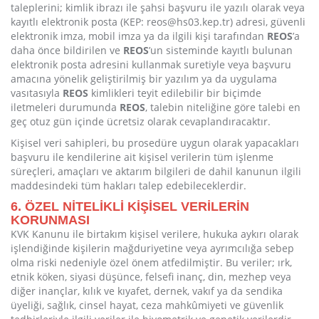
taleplerini; kimlik ibrazı ile şahsi başvuru ile yazılı olarak veya
kayıtlı elektronik posta (KEP: reos@hs03.kep.tr) adresi, güvenli
elektronik imza, mobil imza ya da ilgili kişi tarafından
REOS
’a
daha önce bildirilen ve
REOS
’un sisteminde kayıtlı bulunan
elektronik posta adresini kullanmak suretiyle veya başvuru
amacına yönelik geliştirilmiş bir yazılım ya da uygulama
vasıtasıyla
REOS
kimlikleri teyit edilebilir bir biçimde
iletmeleri durumunda
REOS
, talebin niteliğine göre talebi en
geç otuz gün içinde ücretsiz olarak cevaplandıracaktır.
Kişisel veri sahipleri, bu prosedüre uygun olarak yapacakları
başvuru ile kendilerine ait kişisel verilerin tüm işlenme
süreçleri, amaçları ve aktarım bilgileri de dahil kanunun ilgili
maddesindeki tüm hakları talep edebileceklerdir.
6. ÖZEL NİTELİKLİ KİŞİSEL VERİLERİN
KORUNMASI
KVK Kanunu ile birtakım kişisel verilere, hukuka aykırı olarak
işlendiğinde kişilerin mağduriyetine veya ayrımcılığa sebep
olma riski nedeniyle özel önem atfedilmiştir. Bu veriler; ırk,
etnik köken, siyasi düşünce, felsefi inanç, din, mezhep veya
diğer inançlar, kılık ve kıyafet, dernek, vakıf ya da sendika
üyeliği, sağlık, cinsel hayat, ceza mahkûmiyeti ve güvenlik