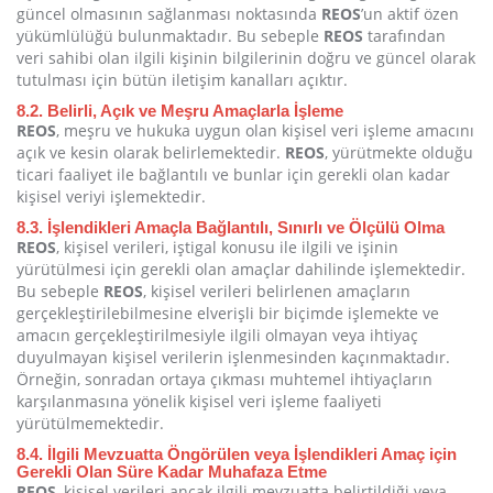
güncel olmasının sağlanması noktasında
REOS
’un aktif özen
yükümlülüğü bulunmaktadır. Bu sebeple
REOS
tarafından
veri sahibi olan ilgili kişinin bilgilerinin doğru ve güncel olarak
tutulması için bütün iletişim kanalları açıktır.
8.2. Belirli, Açık ve Meşru Amaçlarla İşleme
REOS
, meşru ve hukuka uygun olan kişisel veri işleme amacını
açık ve kesin olarak belirlemektedir.
REOS
, yürütmekte olduğu
ticari faaliyet ile bağlantılı ve bunlar için gerekli olan kadar
kişisel veriyi işlemektedir.
8.3. İşlendikleri Amaçla Bağlantılı, Sınırlı ve Ölçülü Olma
REOS
, kişisel verileri, iştigal konusu ile ilgili ve işinin
yürütülmesi için gerekli olan amaçlar dahilinde işlemektedir.
Bu sebeple
REOS
, kişisel verileri belirlenen amaçların
gerçekleştirilebilmesine elverişli bir biçimde işlemekte ve
amacın gerçekleştirilmesiyle ilgili olmayan veya ihtiyaç
duyulmayan kişisel verilerin işlenmesinden kaçınmaktadır.
Örneğin, sonradan ortaya çıkması muhtemel ihtiyaçların
karşılanmasına yönelik kişisel veri işleme faaliyeti
yürütülmemektedir.
8.4. İlgili Mevzuatta Öngörülen veya İşlendikleri Amaç için
Gerekli Olan Süre Kadar Muhafaza Etme
REOS
, kişisel verileri ancak ilgili mevzuatta belirtildiği veya