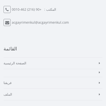
المكتب :
+90 (216) 462-0010
acgayrimenkul@acgayrimenkul.com
القائمة
الصفحة الرئيسية
فريقنا
الملف