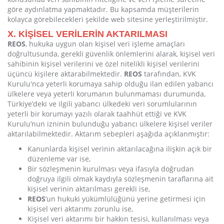
göre aydınlatma yapmaktadır. Bu kapsamda müşterilerin
kolayca görebilecekleri şekilde web sitesine yerleştirilmiştir.
X. KİŞİSEL VERİLERİN AKTARILMASI
REOS
, hukuka uygun olan kişisel veri işleme amaçları
doğrultusunda, gerekli güvenlik önlemlerini alarak, kişisel veri
sahibinin kişisel verilerini ve özel nitelikli kişisel verilerini
üçüncü kişilere aktarabilmektedir.
REOS
tarafından, KVK
Kurulu'nca yeterli korumaya sahip olduğu ilan edilen yabancı
ülkelere veya yeterli korumanın bulunmaması durumunda,
Türkiye’deki ve ilgili yabancı ülkedeki veri sorumlularının
yeterli bir korumayı yazılı olarak taahhüt ettiği ve KVK
Kurulu’nun izninin bulunduğu yabancı ülkelere kişisel veriler
aktarılabilmektedir. Aktarım sebepleri aşağıda açıklanmıştır:
Kanunlarda kişisel verinin aktarılacağına ilişkin açık bir
düzenleme var ise,
Bir sözleşmenin kurulması veya ifasıyla doğrudan
doğruya ilgili olmak kaydıyla sözleşmenin taraflarına ait
kişisel verinin aktarılması gerekli ise,
REOS
’un hukuki yükümlülüğünü yerine getirmesi için
kişisel veri aktarımı zorunlu ise,
Kişisel veri aktarımı bir hakkın tesisi, kullanılması veya