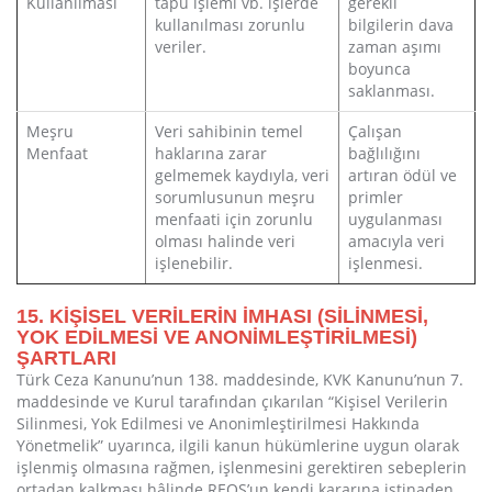
Kullanılması
tapu işlemi vb. işlerde
gerekli
kullanılması zorunlu
bilgilerin dava
veriler.
zaman aşımı
boyunca
saklanması.
Meşru
Veri sahibinin temel
Çalışan
Menfaat
haklarına zarar
bağlılığını
gelmemek kaydıyla, veri
artıran ödül ve
sorumlusunun meşru
primler
menfaati için zorunlu
uygulanması
olması halinde veri
amacıyla veri
işlenebilir.
işlenmesi.
15. KİŞİSEL VERİLERİN İMHASI (SİLİNMESİ,
YOK EDİLMESİ VE ANONİMLEŞTİRİLMESİ)
ŞARTLARI
Türk Ceza Kanunu’nun 138. maddesinde, KVK Kanunu’nun 7.
maddesinde ve Kurul tarafından çıkarılan “Kişisel Verilerin
Silinmesi, Yok Edilmesi ve Anonimleştirilmesi Hakkında
Yönetmelik” uyarınca, ilgili kanun hükümlerine uygun olarak
işlenmiş olmasına rağmen, işlenmesini gerektiren sebeplerin
ortadan kalkması hâlinde REOS’un kendi kararına istinaden