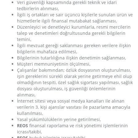
Veri güvenliği kapsamında gerekli teknik ve idari
tedbirlerin alınması,
İlgili iş ortakları ve sair üçüncü kişilerle sunulan ürün ve
hizmetlerle ilgili finansal mutabakat sağlanması,
Düzenleyici ve denetleyici kurumlarla, resmi mercilerin
talep ve denetimleri doğrultusunda gerekli bilgilerin
temini,
İlgili mevzuat gereği saklanması gereken verilere ilişkin
bilgilerin muhafaza edilmesi,
Bilgilerinin tutarlılığına ilişkin denetimin sağlanması,
Müşteri memnuniyetinin ölçülmesi,
Çalışanlar bakımından; özlük dosyasının oluşturulması,
işin gereklerini sürekli olarak yerine getirmeye ehil olup
olmadığının tespiti, özel sağlık sigortası yapılması, sağlık
dosyası oluşturulması, iş güvenliği önlemlerinin
alınması,
İnternet sitesi veya sosyal medya kanalları ile alınan
verilerin 3. kişi ajanslar vasıtası ile pazarlama amacıyla
kullanılması,
Yasal yükümlülüklerin yerine getirilmesi,
REOS
finansal raporlama ve risk yönetimi işlemlerinin
icrası/takibi,
REOS
hukuk işlerinin icrası/takibi,