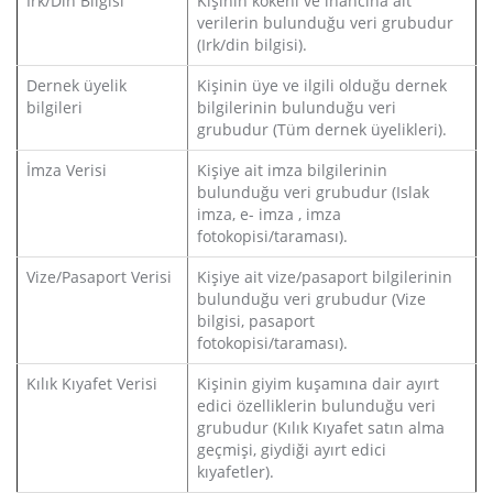
Irk/Din Bilgisi
Kişinin kökeni ve inancına ait
verilerin bulunduğu veri grubudur
(Irk/din bilgisi).
Dernek üyelik
Kişinin üye ve ilgili olduğu dernek
bilgileri
bilgilerinin bulunduğu veri
grubudur (Tüm dernek üyelikleri).
İmza Verisi
Kişiye ait imza bilgilerinin
bulunduğu veri grubudur (Islak
imza, e- imza , imza
fotokopisi/taraması).
Vize/Pasaport Verisi
Kişiye ait vize/pasaport bilgilerinin
bulunduğu veri grubudur (Vize
bilgisi, pasaport
fotokopisi/taraması).
Kılık Kıyafet Verisi
Kişinin giyim kuşamına dair ayırt
edici özelliklerin bulunduğu veri
grubudur (Kılık Kıyafet satın alma
geçmişi, giydiği ayırt edici
kıyafetler).