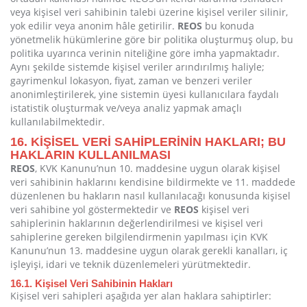
veya kişisel veri sahibinin talebi üzerine kişisel veriler silinir,
yok edilir veya anonim hâle getirilir.
REOS
bu konuda
yönetmelik hükümlerine göre bir politika oluşturmuş olup, bu
politika uyarınca verinin niteliğine göre imha yapmaktadır.
Aynı şekilde sistemde kişisel veriler arındırılmış haliyle;
gayrimenkul lokasyon, fiyat, zaman ve benzeri veriler
anonimleştirilerek, yine sistemin üyesi kullanıcılara faydalı
istatistik oluşturmak ve/veya analiz yapmak amaçlı
kullanılabilmektedir.
16. KİŞİSEL VERİ SAHİPLERİNİN HAKLARI; BU
HAKLARIN KULLANILMASI
REOS
, KVK Kanunu’nun 10. maddesine uygun olarak kişisel
veri sahibinin haklarını kendisine bildirmekte ve 11. maddede
düzenlenen bu hakların nasıl kullanılacağı konusunda kişisel
veri sahibine yol göstermektedir ve
REOS
kişisel veri
sahiplerinin haklarının değerlendirilmesi ve kişisel veri
sahiplerine gereken bilgilendirmenin yapılması için KVK
Kanunu’nun 13. maddesine uygun olarak gerekli kanalları, iç
işleyişi, idari ve teknik düzenlemeleri yürütmektedir.
16.1. Kişisel Veri Sahibinin Hakları
Kişisel veri sahipleri aşağıda yer alan haklara sahiptirler: