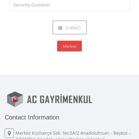
SUBMIT
Merkez
Contact Information
Merkez Kızılserçe Sok. No:5A/2 Anadoluhisarı - Beykoz -