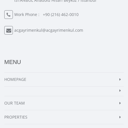
İSTANBUL Anadolu Hisarı Beykoz / İstanbul
Work Phone :
+90 (216) 462-0010
acgayrimenkul@acgayrimenkul.com
MENU
HOMEPAGE
OUR TEAM
PROPERTIES