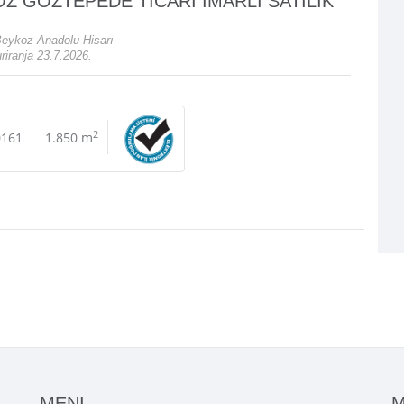
Z GÖZTEPEDE TİCARİ İMARLI SATILIK
Beykoz Anadolu Hisarı
iranja 23.7.2026.
2
0161
1.850 m
MENI
M