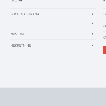
POCETNA STRANA
K
G
-
NAŠ TIM
K
NEKRETNINE