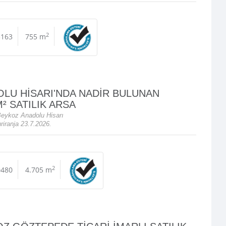
2
3163
755 m
LU HİSARI'NDA NADİR BULUNAN
M² SATILIK ARSA
Beykoz Anadolu Hisarı
iranja 23.7.2026.
2
0480
4.705 m