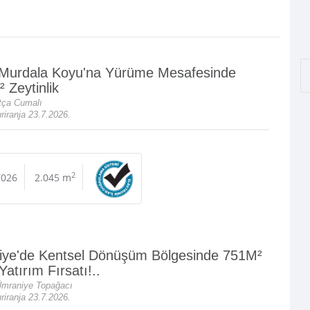
Murdala Koyu'na Yürüme Mesafesinde
 Zeytinlik
tça Cumalı
iranja 23.7.2026.
2
7026
2.045 m
ye'de Kentsel Dönüşüm Bölgesinde 751M²
Yatırım Fırsatı!..
 Ümraniye Topağacı
iranja 23.7.2026.