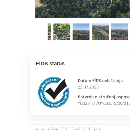
EİDS status
Datum EİDS ovlaštenja
23.07.2026
Potvrda o stručnoj osposo
YB0271/17UY0333-5/00/31