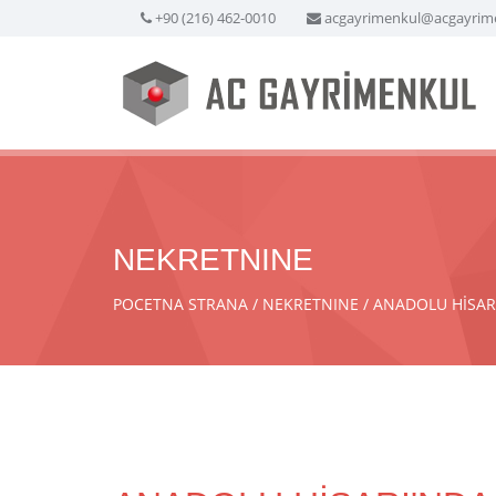
+90 (216) 462-0010
acgayrimenkul@acgayrim
NEKRETNINE
POCETNA STRANA
NEKRETNINE
ANADOLU HİSARI