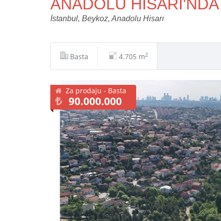
ANADOLU HİSARI'NDA 
İstanbul, Beykoz, Anadolu Hisarı
2
Basta
4.705 m
Za prodaju - Basta
90.000.000