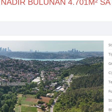
NADİR BULUNAN 4.701M² SAT
St
Ti
G
Ci
Te
Fu
St
Bl