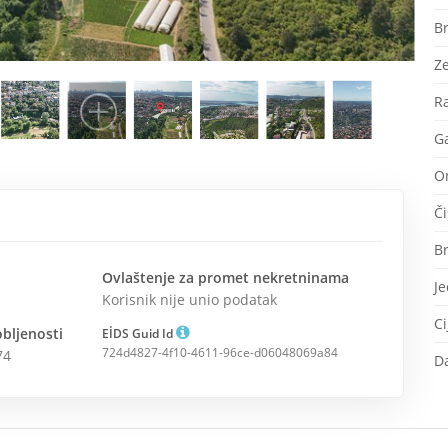
Br
Ze
R
Ga
Om
Či
B
Ovlaštenje za promet nekretninama
J
Korisnik nije unio podatak
Ci
bljenosti
EİDS Guid Id
724d4827-4f10-4611-96ce-d06048069a84
74
D