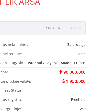
ILIK ARSA
ID Nekretnine: 470480
atus nekretnine :
Za prodaju
p nekretnine:
Basta
rad/Okrug/Okrug
İstanbul / Beykoz / Anadolu Hisarı
90.000.000
jena:
1.950.000
čaj prodaje valute:
llness Status:
-
atus registra:
Freehold
ok izgradnje:
1250