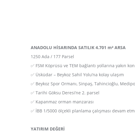
ANADOLU HİSARINDA SATILIK 4.701 m² ARSA
1250 Ada / 177 Parsel
✅ FSM Köprüsü ve TEM bağlantı yollarına yakın ko
✅ Üsküdar – Beykoz Sahil Yolu’na kolay ulaşım
✅ Beykoz Spor Ormanı, Sinpaş, Tahincioğlu, Medipol 
✅ Tarihi Göksu Deresi’ne 2. parsel
✅ Kapanmaz orman manzarası
✅ İBB 1/5000 ölçekli planlama çalışması devam etm
YATIRIM DEĞERİ