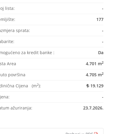
oj lista:
-
mljište:
177
azmjera sprata:
-
barite:
-
ogućeno za kredit banke :
Da
2
sta Area
4.701 m
2
ruto površina
4.705 m
2
edinična Cijena (m
):
19.129
jena:
-
atum ažuriranja:
23.7.2026.