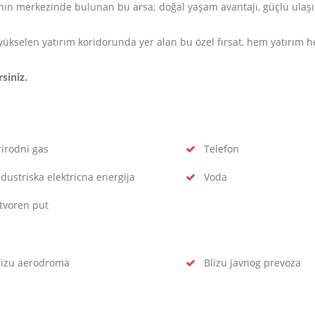
arının merkezinde bulunan bu arsa; doğal yaşam avantajı, güçlü ulaş
yükselen yatırım koridorunda yer alan bu özel fırsat, hem yatırım 
rsiniz.
irodni gas
Telefon
dustriska elektricna energija
Voda
voren put
izu aerodroma
Blizu javnog prevoza