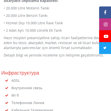
Akaryakıt Depolama Kapasitesi:
• 20.000 Litre Motorin Tankı
• 20.000 Litre Benzin Tankı
• Hizmet Dışı 10.000 Litre İlave Tank
• 2 Adet Ayrı 10.000 Litrelik Ek Tank
Hazır müşteri potansiyeline sahip, ticari faaliyetlerine devam
eden bu tesis; akaryakıt, market, restoran ve ek ticari kullanım
alanlarıyla yatırımcılar için önemli fırsat sunmaktadır.
Detaylı bilgi ve yerinde inceleme için iletişime geçebilirsiniz.
Инфраструктура
ADSL
Внутренняя связь
Wi-fi
Телефонная Линия
Кабельное Телевидение