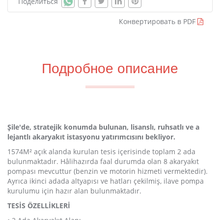
Поделиться
Конвертировать в PDF
Подробное описание
Şile'de, stratejik konumda bulunan, lisanslı, ruhsatlı ve a
lejantlı akaryakıt istasyonu yatırımcısını bekliyor.
1574M² açık alanda kurulan tesis içerisinde toplam 2 ada
bulunmaktadır. Hâlihazırda faal durumda olan 8 akaryakıt
pompası mevcuttur (benzin ve motorin hizmeti vermektedir).
Ayrıca ikinci adada altyapısı ve hatları çekilmiş, ilave pompa
kurulumu için hazır alan bulunmaktadır.
TESİS ÖZELLİKLERİ