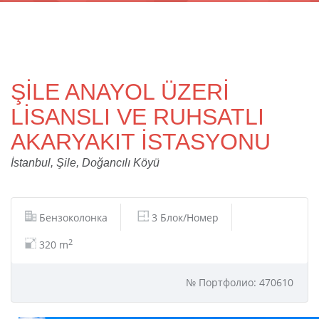
ŞİLE ANAYOL ÜZERİ
LİSANSLI VE RUHSATLI
AKARYAKIT İSTASYONU
İstanbul, Şile, Doğancılı Köyü
Бензоколонка
3 Блок/Номер
2
320 m
№ Портфолио: 470610