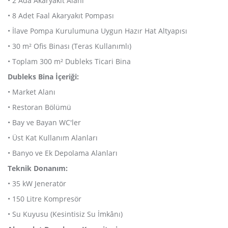
• 2 Ada Akaryakıt Alanı
• 8 Adet Faal Akaryakıt Pompası
• İlave Pompa Kurulumuna Uygun Hazır Hat Altyapısı
• 30 m² Ofis Binası (Teras Kullanımlı)
• Toplam 300 m² Dubleks Ticari Bina
Dubleks Bina İçeriği:
• Market Alanı
• Restoran Bölümü
• Bay ve Bayan WC'ler
• Üst Kat Kullanım Alanları
• Banyo ve Ek Depolama Alanları
Teknik Donanım:
• 35 kW Jeneratör
• 150 Litre Kompresör
• Su Kuyusu (Kesintisiz Su İmkânı)