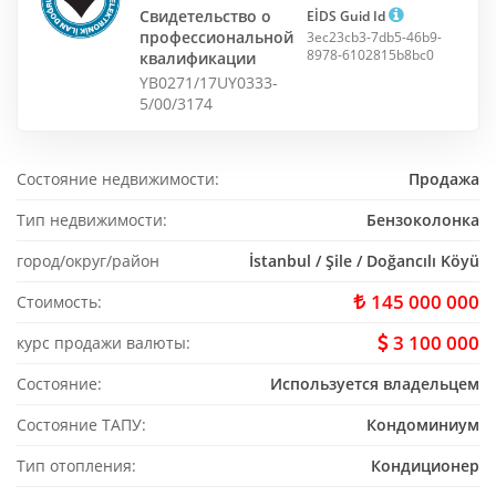
Свидетельство о
EİDS Guid Id
профессиональной
3ec23cb3-7db5-46b9-
8978-6102815b8bc0
квалификации
YB0271/17UY0333-
5/00/3174
Состояние недвижимости:
Продажа
Тип недвижимости:
Бензоколонка
город/округ/район
İstanbul / Şile / Doğancılı Köyü
145 000 000
Стоимость:
3 100 000
курс продажи валюты:
Состояние:
Используется владельцем
Состояние ТАПУ:
Кондоминиум
Тип отопления:
Кондиционер