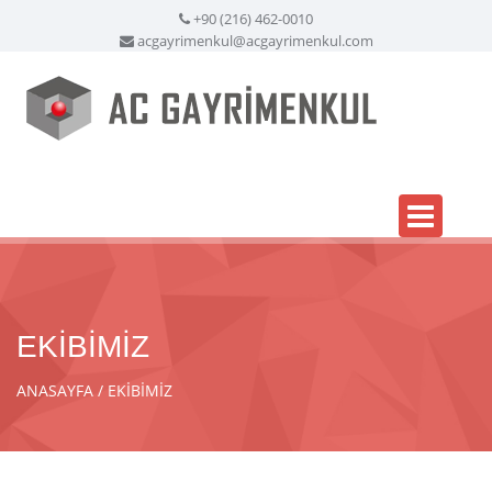
+90 (216) 462-0010
acgayrimenkul@acgayrimenkul.com
EKİBİMİZ
ANASAYFA
EKİBİMİZ