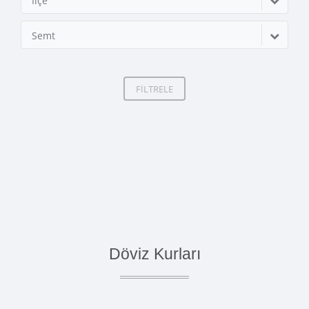
İlçe
Semt
FİLTRELE
Döviz Kurları