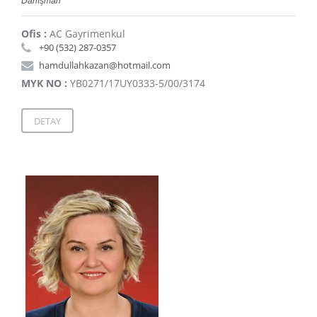
Danışman
Ofis :
AC Gayrimenkul
+90 (532) 287-0357
hamdullahkazan@hotmail.com
MYK NO :
YB0271/17UY0333-5/00/3174
DETAY