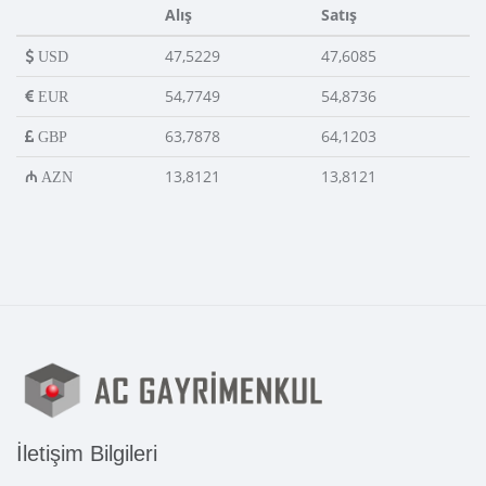
Alış
Satış
47,5229
47,6085
USD
54,7749
54,8736
EUR
63,7878
64,1203
GBP
13,8121
13,8121
AZN
İletişim Bilgileri