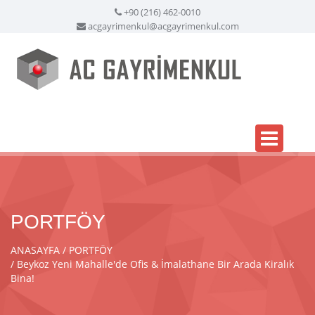
+90 (216) 462-0010
acgayrimenkul@acgayrimenkul.com
PORTFÖY
ANASAYFA
PORTFÖY
Beykoz Yeni Mahalle'de Ofis & İmalathane Bir Arada Kiralık
Bina!