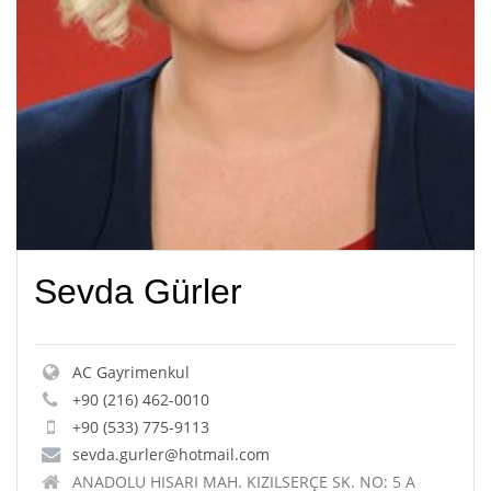
Sevda Gürler
AC Gayrimenkul
+90 (216) 462-0010
+90 (533) 775-9113
sevda.gurler@hotmail.com
ANADOLU HISARI MAH. KIZILSERÇE SK. NO: 5 A